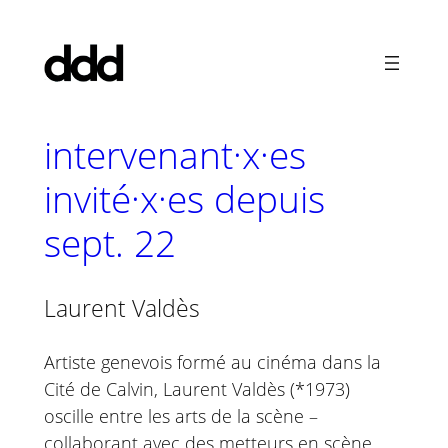
Aller
au
contenu
intervenant·x·es
invité·x·es depuis
sept. 22
Laurent Valdès
Artiste genevois formé au cinéma dans la
Cité de Calvin, Laurent Valdès (*1973)
oscille entre les arts de la scène –
collaborant avec des metteurs en scène,